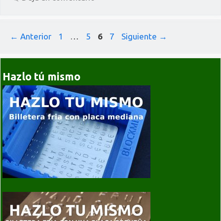
Página
Página
Página
Página
←
Anterior
1
…
5
6
7
Siguiente
→
Hazlo tú mismo