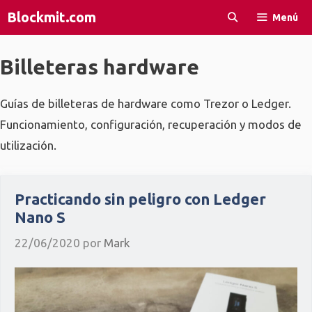
Saltar
Blockmit.com
Menú
al
contenido
Billeteras hardware
Guías de billeteras de hardware como Trezor o Ledger.
Funcionamiento, configuración, recuperación y modos de
utilización.
Practicando sin peligro con Ledger
Nano S
22/06/2020
por
Mark