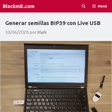
Saltar
Blockmit.com
Menú
al
contenido
Generar semillas BIP39 con Live USB
30/06/2020
por
Mark