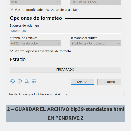
2 – GUARDAR EL ARCHIVO
bip39-standalone.html
EN PENDRIVE 2