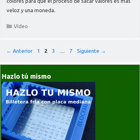
colores para que el proceso de sacar valores es más
veloz y una moneda.
Categorías
Vídeo
Página
Página
Página
Página
←
Anterior
1
2
3
…
7
Siguiente
→
Hazlo tú mismo